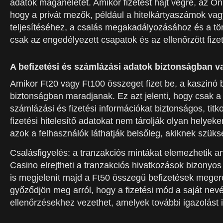
adatok magánéletét. Amikor fizetést hajt végre, az Ön á
hogy a privát mezők, például a hitelkártyaszámok va
teljesítéséhez, a csalás megakadályozásához és a tör
csak az engedélyezett csapatok és az ellenőrzött fizet
A befizetési és számlázási adatok biztonságban
Amikor Ft20 vagy Ft100 összeget fizet be, a kaszinó
biztonságban maradjanak. Ez azt jelenti, hogy csak a f
számlázási és fizetési információkat biztonságos, tit
fizetési hitelesítő adatokat nem tárolják olyan hely
azok a felhasználók láthatják belsőleg, akiknek szüks
Csalásfigyelés: a tranzakciós mintákat elemezhetik a
Casino elrejtheti a tranzakciós hivatkozások bizonyo
is megjelenít majd a Ft50 összegű befizetések mege
győződjön meg arról, hogy a fizetési mód a saját nevé
ellenőrzésekhez vezethet, amelyek további igazolást i