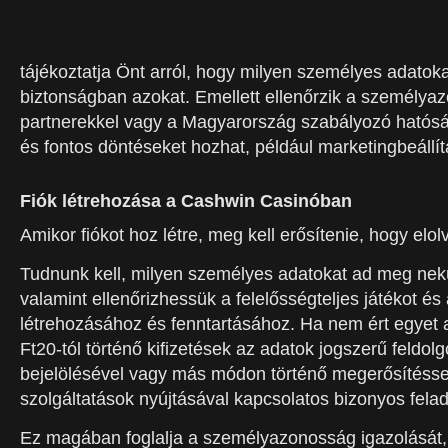
tájékoztatja Önt arról, hogy milyen személyes adatokat 
biztonságban azokat. Emellett ellenőrzik a személyazo
partnerekkel vagy a Magyarország szabályozó hatóság
és fontos döntéseket hozhat, például marketingbeállí
Fiók létrehozása a Cashwin Casinóban
Amikor fiókot hoz létre, meg kell erősítenie, hogy elo
Tudnunk kell, milyen személyes adatokat ad meg nekün
valamint ellenőrizhessük a felelősségteljes játékot és 
létrehozásához és fenntartásához. Ha nem ért egyet az 
Ft20-tól történő kifizetések az adatok jogszerű feldo
bejelölésével vagy más módon történő megerősítéssel
szolgáltatások nyújtásával kapcsolatos bizonyos felad
Ez magában foglalja a személyazonosság igazolását,