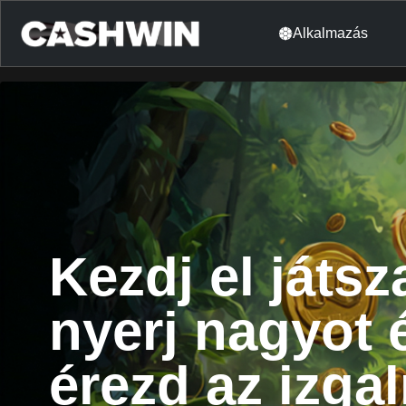
Alkalmazás
Kezdj el játsz
nyerj nagyot 
érezd az izga