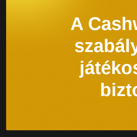
A Cash
szabál
játéko
bizt