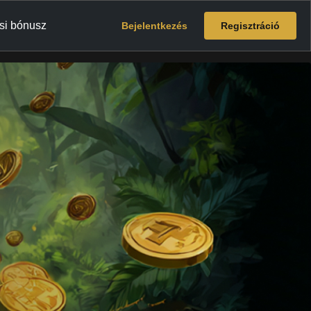
ési bónusz
Bejelentkezés
Regisztráció