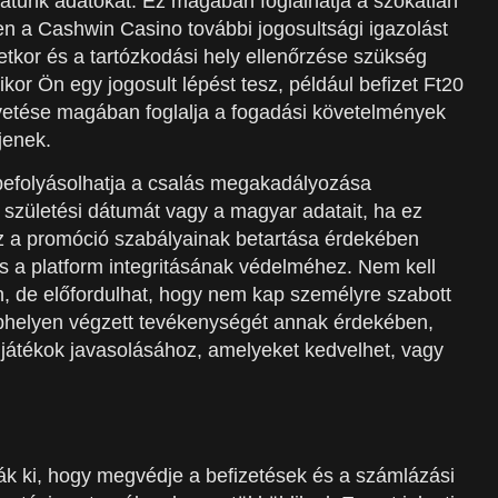
hatunk adatokat. Ez magában foglalhatja a szokatlan
ben a Cashwin Casino további jogosultsági igazolást
etkor és a tartózkodási hely ellenőrzése szükség
kor Ön egy jogosult lépést tesz, például befizet Ft20
vetése magában foglalja a fogadási követelmények
jenek.
 befolyásolhatja a csalás megakadályozása
születési dátumát vagy a magyar adatait, ha ez
Ez a promóció szabályainak betartása érdekében
és a platform integritásának védelméhez. Nem kell
n, de előfordulhat, hogy nem kap személyre szabott
webhelyen végzett tevékenységét annak érdekében,
 játékok javasolásához, amelyeket kedvelhet, vagy
ák ki, hogy megvédje a befizetések és a számlázási