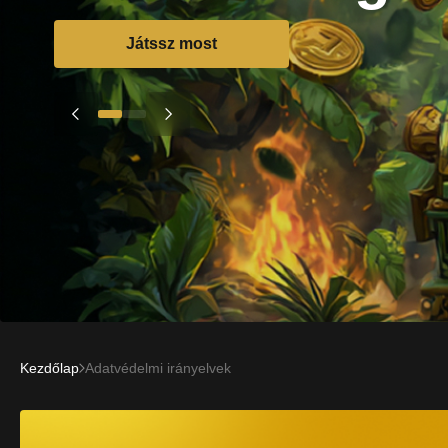
Játssz most
Kezdőlap
Adatvédelmi irányelvek